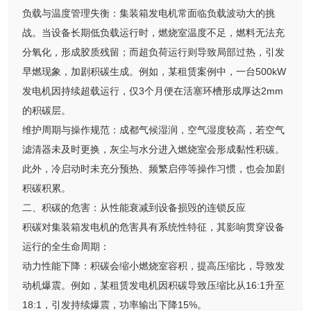
负载与温度管理失衡：集装箱发电机常面临负载波动大的挑
战。当设备长期低负载运行时，燃烧室温度不足，燃料无法充
分氧化，形成胶质残留；而超负荷运行则导致局部过热，引发
早燃现象，加剧积碳生成。例如，某租赁案例中，一台500kW
发电机因持续超载运行，仅3个月便在活塞环槽形成厚达2mm
的积碳层。
维护周期与操作规范：成都气候湿润，空气湿度较高，若空气
滤清器未及时更换，灰尘与水分进入燃烧室会形成黏性积碳。
此外，冷启动时未充分预热、频繁启停等操作习惯，也会加剧
积碳积累。
二、积碳的危害：从性能衰减到设备损毁的连锁反应
积碳对集装箱发电机的危害具有系统性特征，其影响贯穿设备
运行的全生命周期：
动力性能下降：积碳会缩小燃烧室容积，提高压缩比，导致发
动机爆震。例如，某租赁发电机因积碳导致压缩比从16:1升至
18:1，引发持续爆震，功率输出下降15%。