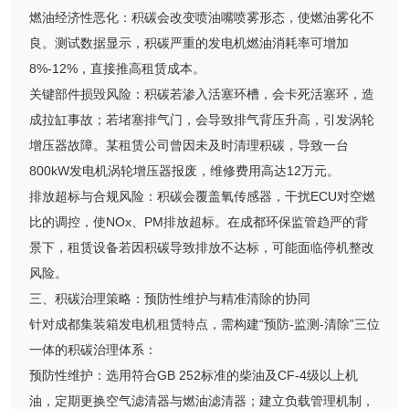
燃油经济性恶化：积碳会改变喷油嘴喷雾形态，使燃油雾化不
良。测试数据显示，积碳严重的发电机燃油消耗率可增加
8%-12%，直接推高租赁成本。
关键部件损毁风险：积碳若渗入活塞环槽，会卡死活塞环，造
成拉缸事故；若堵塞排气门，会导致排气背压升高，引发涡轮
增压器故障。某租赁公司曾因未及时清理积碳，导致一台
800kW发电机涡轮增压器报废，维修费用高达12万元。
排放超标与合规风险：积碳会覆盖氧传感器，干扰ECU对空燃
比的调控，使NOx、PM排放超标。在成都环保监管趋严的背
景下，租赁设备若因积碳导致排放不达标，可能面临停机整改
风险。
三、积碳治理策略：预防性维护与精准清除的协同
针对成都集装箱发电机租赁特点，需构建“预防-监测-清除”三位
一体的积碳治理体系：
预防性维护：选用符合GB 252标准的柴油及CF-4级以上机
油，定期更换空气滤清器与燃油滤清器；建立负载管理机制，