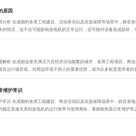
的原因
因分析 在成都的各类工程建设、活动举办以及应急保障等场景中，静音
水的情况，这不仅可能影响发电机的正常运行，还可能对设备造成损坏，
。 自然环境因素 成都地处四川盆地，气候湿润，降雨较为频繁。在租赁
水不畅，雨水就极易积聚并渗入发电机箱内。比如在一些户外的施工现场
高，最终漫过箱体的防水线，进入箱内。 此外，成都周边部分地区在特
发电机箱体表面凝结成水珠。如果箱体的密封性能不佳，这些水珠就有可
度解析 在成都这座充满活力且经济活动频繁的城市，各类工程项目、商
赁运输过程中，若操作人员没有对发电机进行妥善的固定和防护，在车辆行
借其运行噪音低、对周边环境干扰小的显著优势，成为众多租赁需求者的
出现破损或变形。一旦箱体出现裂缝或孔洞，在遇到降雨或潮湿环境时，
电机的性能表现、使用寿命以及租赁方的使用体验。 磨合问题的成因 新
照操作规程进行操作，也可能导致箱内进水。例如，在连接管道或电缆时
整与粗糙度。在初次运行阶段，这些零部件相互接触、摩擦，若未经过恰
。或者在安装发电机的通风口时，没有安装合适的防雨罩或防雨罩安装不
常维护常识
摩擦若未得到合理控制，会导致气缸壁磨损加剧，进而影响压缩比，使发
机由于使用时间较长，箱体的密封材料会出现老化、开裂等现象，导致密封
，可能因局部应力集中而出现早期损坏，影响发电机的整体可靠性。 磨合
护常识 在成都的各类工程建设、商业活动以及应急保障场景中，静音发
化的密封处进入箱内，随着时间的推移，湿气积聚形成水珠，对发电机造
音发电机后，未按照正确的磨合程序操作。这往往会导致发电机在运行初
的稳定直接关系到发电机的运行效率与使用寿命。掌握散热器日常维护常
，箱体的排水孔设计不合理，排水不畅，在遇到少量积水时就无法及时排
违背了租赁静音发电机的初衷，还可能对周边环境造成不必要的干扰。另
成本。以下将详细介绍成都静音发电机租赁散热器的日常维护要点。 定期
水分侵入。 成都静音发电机租赁箱内进水是由自然环境、人为操作以及
着发动机内部存在严重的摩擦问题。更有甚者，发电机在运行过程中出现
长时间运行过程中，表面会逐渐积累灰尘、杂物等。这些污垢会阻碍空气
应高度重视，采取相应的预防措施，确保发电机的正常运行和使用安全。
正确的磨合方法 为了确保成都静音发电机在租赁后能够稳定、高效地运行
定期清洁散热器表面是日常维护的首要任务。 清洁时，应先使用软毛刷