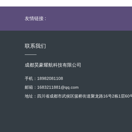
前，应仔细检查各部件的连接是否牢
对于较为顽固的污垢，可使用温和的
运行方式，让各零部件逐渐适应相互
免损坏散热器表面的涂层和金属材质
时运行中，负荷应控制在额定负荷的 3
热器的连接部位包括散热管与散热片
友情链接 :
密切关注发电机的各项运行参数，如
现松动现象。一旦连接松动，会导致
客户提供详细的磨合指导，包括磨合
使用扳手等工具对连接螺栓进行逐一
电机在租赁期间始终处于良好的磨合
完好，如有损坏或老化，应及时更换
联系我们
导进行操作，以充分发挥静音发电机
在成都的气候条件下，冷却液的选择
及时添加相同型号的冷却液，避免不
色、透明度和酸碱度等指标。如果发现
成都昊豪耀航科技有限公司
年，具体可根据使用情况和厂家建议
转，风扇叶片是否有损坏或变形。如
手机：18982081108
进风口和出风口是否畅通，有无堵塞
邮箱：1683211881@qq.com
散热器日常维护常识的介绍，希望能
地址：四川省成都市武侯区簇桥街道聚龙路16号2栋1层60