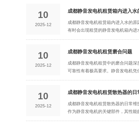
成都静音发电机租赁箱内进入水
10
成都静音发电机租赁箱内进入水的原
2025-12
有时会出现租赁的静音发电机箱内进
音发电机租赁箱内进入水的常见原因
气，且发电机所处位置地势较低，排
成都静音发电机租赁磨合问题
10
水设施，持续的降雨使得积水逐渐升
持续时间较长时，空气中的水分会在
成都静音发电机租赁中的磨合问题深
2025-12
件造成损害。 人为操作因素 在租
可靠性有着极高要求。静音发电机凭
厢内的其他物品发生碰撞，导致箱体
磨合问题不容忽视，它直接关系到发
试发电机时，操作人员若没有严格按
内部零部件之间存在微观层面的不平
能够顺着管道或电缆的缝隙进入箱内
成都静音发电机租赁散热器的日
10
列问题。例如，活塞与气缸壁之间的
内。 设备自身因素 部分静音发电
轴承等旋转部件在缺乏磨合的情况下
成都静音发电机租赁散热器的日常维
2025-12
下，空气中的湿气也可能通过这些老
由于对磨合问题重视不足，在租赁静
作为静音发电机的关键部件，其性能
机，其箱体设计可能存在缺陷。例如
显增大，超出正常静音范围，这不仅
还能有效降低故障发生率，减少维修
级不符合要求，无法有效抵御外界的
这不仅增加了使用成本，还可能暗示
大，且部分区域灰尘较多。散热器在
这种情况的发生，租赁方和使用方都
的工作进度和电力供应的连续性。 
温度过高，进而影响其性能。因此，