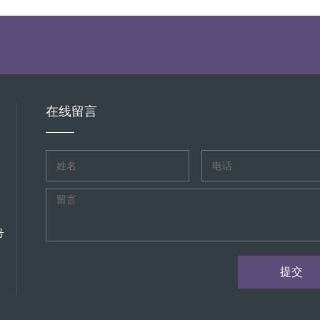
固，润滑油和冷却液的液位是否在正常范围内。在磨合初期，应避免发电
清洁剂，如中性洗涤剂与水按适当比例混合后，用软布擦拭散热器表面。
之间的摩擦。一般来说，磨合期可分为几个阶段，每个阶段的运行时间和
。清洁完成后，用干净的清水冲洗干净，并用干布擦干，确保散热器表面干
0% - 50% 左右，随着运行时间的增加，逐渐提高负荷，但最高不应超
之间的连接、散热器与发电机主体的连接等。这些连接部位在发电机运行
转速、温度、油压等，一旦发现异常，应立即停机检查。 租赁方的应对策
冷却液泄漏，影响散热效果，甚至可能引发发电机故障。 在日常维护中
的方法、注意事项以及可能出现的问题及解决方案。同时，租赁方还应定
检查，确保其拧紧力矩符合要求。如果发现连接部位有松动现象，应及时
状态。对于客户而言，在租赁静音发电机时，应选择信誉良好、服务专业
，以保证密封性能。 关注冷却液液位和质量 冷却液是散热器正常工作的
在线留言
的性能优势，确保电力供应的稳定可靠。
应考虑其防冻、防腐和散热性能。 日常维护中，要定期检查冷却液的液
同品牌或型号的冷却液混合使用，以免发生化学反应，影响冷却液的性能
冷却液出现浑浊、变色或有异味等情况，说明冷却液已经变质，应及时更换
进行调整。 留意散热器的工作状态 在发电机运行过程中，要留意散热器
果风扇运转异常，如转速过慢、有异响等，应及时检查风扇电机、皮带等
现象。如果发现堵塞，应及时清理，保证空气能够顺畅地通过散热器，提
帮助租赁用户更好地保养散热器，确保发电机的稳定运行，为各类活动提
号
提交