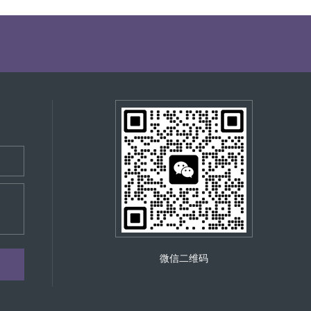
机长时间高负荷运行，采用低负荷、短时间的
注意避免使用强酸、强碱或腐蚀性清洁剂，以
负荷都有明确的要求。例如，在最初的几个小
燥，防止生锈。 检查散热器的连接部位 散
过额定负荷的 80%。同时，在磨合过程中，要
过程中会受到振动和热胀冷缩的影响，容易出
略 对于成都的静音发电机租赁方来说，应向
，应定期检查散热器的连接部位是否紧固。可以
期对租赁出去的发电机进行维护保养，确保发
拧紧螺栓。同时，检查连接部位的密封垫是否
的租赁公司，并严格按照租赁方提供的磨合指
关键介质，其液位和质量直接影响散热效果。
位，确保其在规定的范围内。如果液位过低，应
。同时，要关注冷却液的质量，定期检查其颜
。一般来说，冷却液的更换周期为1 - 2
的工作状态。观察散热器的风扇是否正常运
部件，确保其正常工作。同时，注意散热器的
高散热效率。 通过以上对成都静音发电机租赁
供可靠的电力保障。
微信二维码