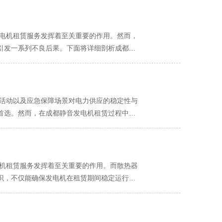
发电机租赁服务发挥着至关重要的作用。然而，
引发一系列不良后果。下面将详细剖析成都静
使用静音发电机期间，若遭遇长时间的暴雨天
，发电机放置在低洼地带，周围没有有效的排
定季节可能会出现大雾天气。当雾气浓度较大且
能顺着缝隙进入箱内，对发电机内部的电气元
业活动以及应急保障场景对电力供应的稳定性与
驶过程中，发电机可能会因颠簸、晃动而与车
首选。然而，在成都静音发电机租赁过程中，
水就会通过这些破损处进入箱内。 在安装和调
购置或长期闲置后重新启用的静音发电机，其
，没有做好密封处理，使得雨水或外界的湿气
当的磨合过程，就可能因过度磨损而引发一系
牢固，在降雨时，雨水就会通过通风口进入箱
电机的输出功率下降，燃油消耗增加。同时，
性能下降。即使在没有遇到恶劣天气的情况
不当的表现 在成都的租赁市场中，一些客户
电机租赁服务发挥着至关重要的作用。而散热器
成影响。 另外，一些质量不过关的静音发电
期出现异常现象。比如，发电机运行时噪音明
识，不仅能确保发电机在租赁期间稳定运行，
出，从而导致水进入箱内。或者箱体的防水等
外，发电机可能会出现油耗异常升高的情况，
清洁散热器表面 成都地处盆地，空气湿度较
设备自身等多种因素共同作用导致的。为了避免
功率不稳定、频繁熄火等现象，严重影响正常
的流通，降低散热器的散热效率，导致发电机
，正确的磨合方法至关重要。在启动发电机
或压缩空气轻轻吹去散热器表面的灰尘和杂物。