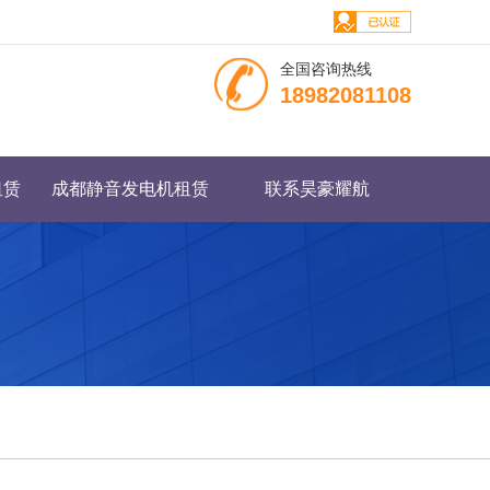
全国咨询热线
18982081108
租赁
成都静音发电机租赁
联系昊豪耀航