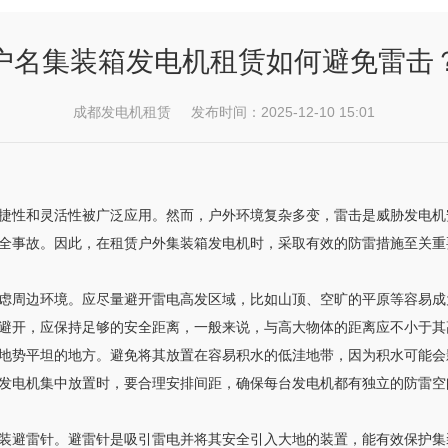
户名集装箱发电机租赁如何避免雷击
成都发电机租赁 发布时间：2025-12-10 15:01
捷性和灵活性被广泛应用。然而，户外环境复杂多变，雷击是威胁发电机
全事故。因此，在租赁户外集装箱发电机时，采取有效的防雷措施至关重
虑周边环境。应尽量避开雷电高发区域，比如山顶、空旷的平原等容易成
避开，应保持足够的安全距离，一般来说，与高大物体的距离应不小于其
地势平坦的地方。避免将其放置在容易积水的低洼地带，因为积水可能会
发电机集中放置时，要合理安排间距，确保每台发电机都有独立的防雷空
装避雷针。避雷针是吸引雷电并将其安全引入大地的装置，能有效保护集